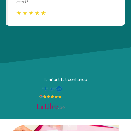
merci !
☆
☆
☆
☆
☆
☆
☆
☆
☆
☆
Ils m'ont fait confiance