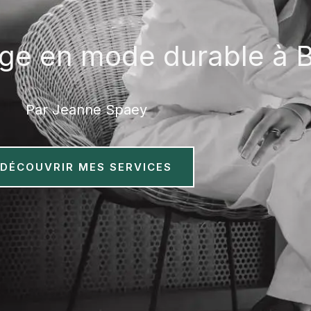
age en mode durable à B
Par Jeanne Spaey
DÉCOUVRIR MES SERVICES