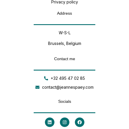
Privacy policy
Address
W-S-L
Brussels, Belgium
Contact me
+32 495 47 02 85
contact@jeannespaey.com
Socials
L
I
F
i
n
a
n
s
c